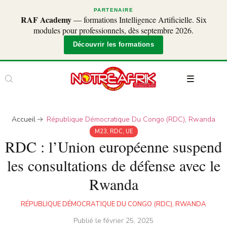
PARTENAIRE
RAF Academy
— formations Intelligence Artificielle. Six
modules pour professionnels, dès septembre 2026.
Découvrir les formations
Accueil
République Démocratique Du Congo (RDC)
,
Rwanda
M23
,
RDC
,
UE
RDC : l’Union européenne suspend
les consultations de défense avec le
Rwanda
RÉPUBLIQUE DÉMOCRATIQUE DU CONGO (RDC)
,
RWANDA
Publié le
février 25, 2025