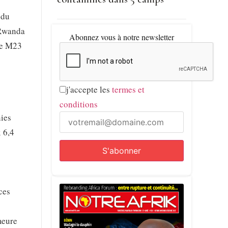
 du
 Rwanda
Abonnez vous à notre newsletter
le M23
j'accepte les
termes et
conditions
nies
 6,4
ces
meure