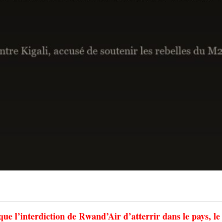
 que l’interdiction de Rwand’Air d’atterrir dans le pays, le