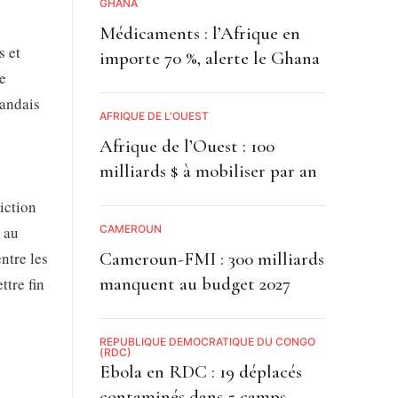
GHANA
Médicaments : l’Afrique en
s et
importe 70 %, alerte le Ghana
ne
wandais
AFRIQUE DE L'OUEST
Afrique de l’Ouest : 100
milliards $ à mobiliser par an
iction
CAMEROUN
 au
Cameroun-FMI : 300 milliards
ntre les
manquent au budget 2027
ttre fin
RÉPUBLIQUE DÉMOCRATIQUE DU CONGO
(RDC)
Ebola en RDC : 19 déplacés
contaminés dans 5 camps