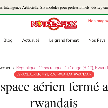
 Intelligence Artificielle. Six modules pour professionnels, dès septe
Nos magaz
Blog
Actualité
Le grand format
Nos Pays
ccueil
République Démocratique Du Congo (RDC)
,
Rwand
ESPACE AÉRIEN
,
M23
,
RDC
,
RWANDA
,
RWANDAIR
space aérien fermé 
rwandais