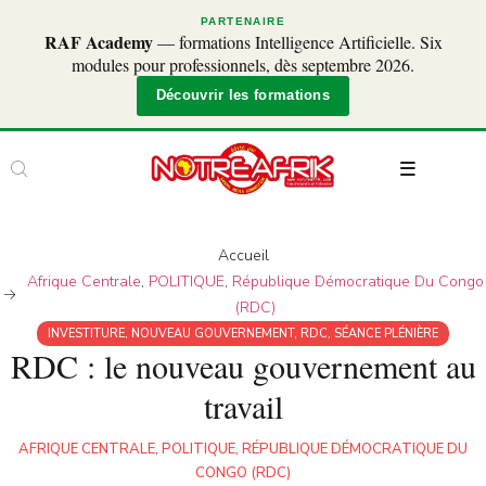
PARTENAIRE
RAF Academy
— formations Intelligence Artificielle. Six
modules pour professionnels, dès septembre 2026.
Découvrir les formations
Accueil
Afrique Centrale
,
POLITIQUE
,
République Démocratique Du Congo
(RDC)
INVESTITURE
,
NOUVEAU GOUVERNEMENT
,
RDC
,
SÉANCE PLÉNIÈRE
RDC : le nouveau gouvernement au
travail
AFRIQUE CENTRALE
,
POLITIQUE
,
RÉPUBLIQUE DÉMOCRATIQUE DU
CONGO (RDC)