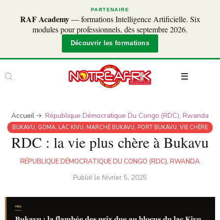
PARTENAIRE
RAF Academy
— formations Intelligence Artificielle. Six
modules pour professionnels, dès septembre 2026.
Découvrir les formations
Accueil
République Démocratique Du Congo (RDC)
,
Rwanda
BUKAVU
,
GOMA
,
LAC KIVU
,
MARCHÉ BUKAVU
,
PORT BUKAVU
,
VIE CHÈRE
RDC : la vie plus chère à Bukavu
RÉPUBLIQUE DÉMOCRATIQUE DU CONGO (RDC)
,
RWANDA
Publié le
février 5, 2025