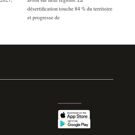
désertification touche 84 % du territoire
et progresse de
GET THE APP