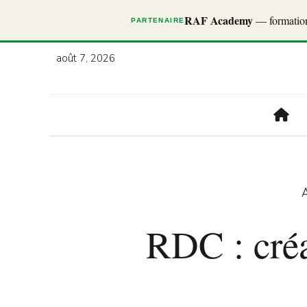
RAF Academy
— formations
PARTENAIRE
août 7, 2026
A
RDC : créa