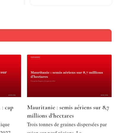
 : cap
Mauritanie : semis aériens sur 8,7
millions d’hectares
lique
Trois tonnes de graines dispersées par
 2027,
avion sur neuf régions. La