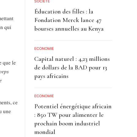
SOCIETE
Éducation des filles : la
mettant
Fondation Merck lance 47
on qui
bourses annuelles au Kenya
ECONOMIE
Capital naturel : 4,23 millions
e que le
de dollars de la BAD pour 13
orps
pays africains
e
ECONOMIE
ments, ce
Potentiel énergétique africain
nu une
: 850 TW pour alimenter le
prochain boom industriel
mondial