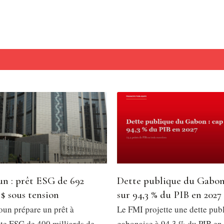
n : prêt ESG de 692
Dette publique du Gabon
 $ sous tension
sur 94,3 % du PIB en 2027
un prépare un prêt à
Le FMI projette une dette pub
e ESG de 400 milliards de
gabonaise à 94,3 % du PIB en