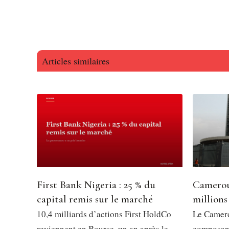
Articles similaires
First Bank Nigeria : 25 % du
Camerou
capital remis sur le marché
millions
10,4 milliards d’actions First HoldCo
Le Camero
reviennent en Bourse, un an après le
composant