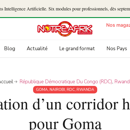
 Intelligence Artificielle. Six modules pour professionnels, dès septe
Nos magaz
Blog
Actualité
Le grand format
Nos Pays
ccueil
République Démocratique Du Congo (RDC)
,
Rwand
GOMA
,
NAIROBI
,
RDC
,
RWANDA
tion d’un corridor 
pour Goma