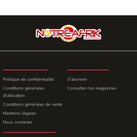
LA REDACTION
ABONNEMENT
Politique de confidentialité
S'abonner
Conditions générales
Consulter nos magazines
d'utilisation
Conditions générales de vente
Mentions légales
Nous contacter
GET THE APP