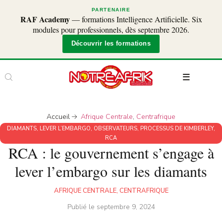
PARTENAIRE
RAF Academy
— formations Intelligence Artificielle. Six
modules pour professionnels, dès septembre 2026.
Découvrir les formations
Accueil
Afrique Centrale
,
Centrafrique
DIAMANTS
,
LEVER L’EMBARGO
,
OBSERVATEURS
,
PROCESSUS DE KIMBERLEY
,
RCA
RCA : le gouvernement s’engage à
lever l’embargo sur les diamants
AFRIQUE CENTRALE
,
CENTRAFRIQUE
Publié le
septembre 9, 2024