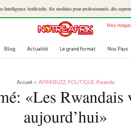
 Intelligence Artificielle. Six modules pour professionnels, dès septe
Nos magaz
Blog
Actualité
Le grand format
Nos Pays
Accueil
AFRIKBUZZ
,
POLITIQUE
,
Rwanda
mé: «Les Rwandais 
aujourd’hui»