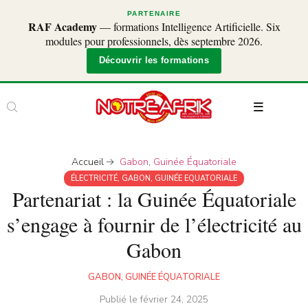
PARTENAIRE
RAF Academy
— formations Intelligence Artificielle. Six
modules pour professionnels, dès septembre 2026.
Découvrir les formations
Accueil
Gabon
,
Guinée Équatoriale
ÉLECTRICITÉ
,
GABON
,
GUINÉE EQUATORIALE
Partenariat : la Guinée Équatoriale
s’engage à fournir de l’électricité au
Gabon
GABON
,
GUINÉE ÉQUATORIALE
Publié le
février 24, 2025