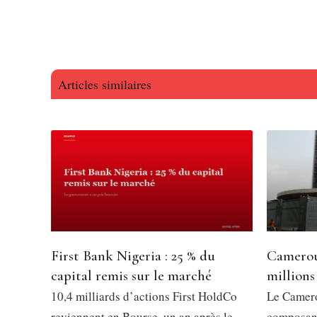
Articles similaires
First Bank Nigeria : 25 % du
Camerou
capital remis sur le marché
millions
10,4 milliards d’actions First HoldCo
Le Camero
reviennent en Bourse, un an après le
composant