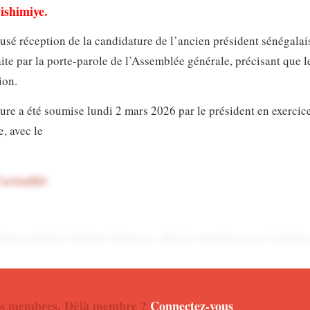
ishimiye.
cusé réception de la candidature de l’ancien président sénégala
aite par la porte-parole de l’Assemblée générale, précisant que l
ion.
re a été soumise lundi 2 mars 2026 par le président en exercic
, avec le
’actualité
étaire général, António Guterres, dont le mandat arrive à échéan
le de l’Assemblée générale, La Neice Collins, lors d’un point de
lité africaine en direct sur notre chaîne
WHATSAPP
 nos membres. Déjà membre ?
Connectez-vous