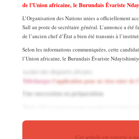
de l’Union africaine, le Burundais Évariste Nday
L’Organisation des Nations unies a officiellement ac
Sall au poste de secrétaire général. L’annonce a été f
de l’ancien chef d’État a bien été transmis à l’institut
Selon les informations communiquées, cette candidatu
l’Union africaine, le Burundais Évariste Ndayishimiye
soutien des dirigeants africains.
Téléchargez
l’application pour ne rien rater de l
Une succession en préparation
Macky Sall est proposé pour succéder à l’actuel secr
confirmation officielle a été donnée par la porte-paro
Ne manquez plus rien de l’actua
Cet article est réservé à