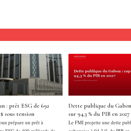
n : prêt ESG de 692
Dette publique du Gabon
 $ sous tension
sur 94,3 % du PIB en 2027
un prépare un prêt à
Le FMI projette une dette pub
e ESG de 400 milliards de
gabonaise à 94,3 % du PIB en