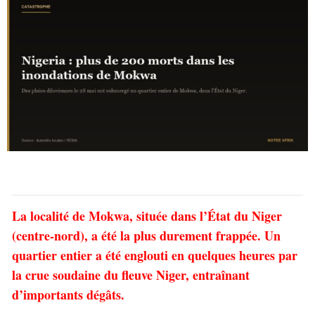
La localité de Mokwa, située dans l’État du Niger
(centre-nord), a été la plus durement frappée. Un
quartier entier a été englouti en quelques heures par
la crue soudaine du fleuve Niger, entraînant
d’importants dégâts.