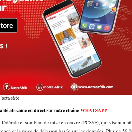
’actualité
lité africaine en direct sur notre chaîn
e
WHATSAPP
ue fédérale et son Plan de mise en œuvre (PCSSF), qui visent à bâ
rence et la prise de décision basée sur les données. Plus de 59 