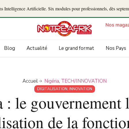
 Intelligence Artificielle. Six modules pour professionnels, dès septe
Nos magaz
Blog
Actualité
Le grand format
Nos Pays
Accueil
Nigéria
,
TECH/INNOVATION
DIGITALISATION
,
INNOVATION
a : le gouvernement l
isation de la foncti