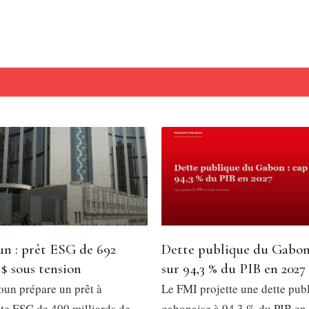
n : prêt ESG de 692
Dette publique du Gabon
 $ sous tension
sur 94,3 % du PIB en 2027
un prépare un prêt à
Le FMI projette une dette pub
e ESG de 400 milliards de
gabonaise à 94,3 % du PIB en