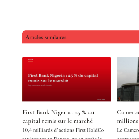
Articles similaires
First Bank Nigeria : 25 % du
Camerou
capital remis sur le marché
millions
10,4 milliards d’actions First HoldCo
Le Camero
reviennent en Bourse, un an après le
composant