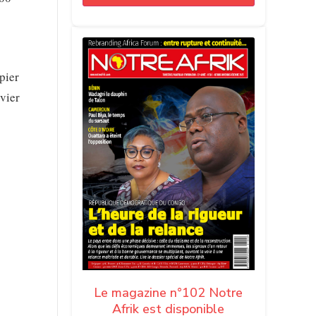
pier
evier
Le magazine n°102 Notre
Afrik est disponible