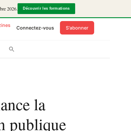
mbre 2026.
Découvrir les formations
ines
Connectez-vous
S'abonner
ance la
on publique