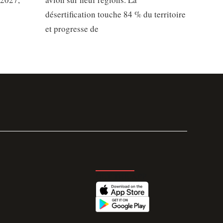
désertification touche 84 % du territoire
et progresse de
GET THE APP