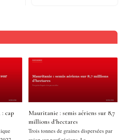
 : cap
Mauritanie : semis aériens sur 8,7
millions d’hectares
lique
Trois tonnes de graines dispersées par
 2027,
avion sur neuf régions. La