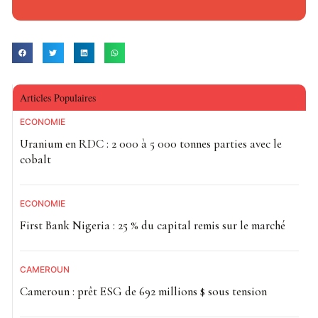
huit points par rapport au scrutin précédent. Pour
remporter l’élection dès le premier tour, un candidat doit
obtenir au moins 25 % des voix dans plus des deux tiers
des 36 États du pays ainsi qu’à la capitale fédérale.
Articles Populaires
Notre Afrik avec AFP
ECONOMIE
Uranium en RDC : 2 000 à 5 000 tonnes parties avec le
cobalt
ECONOMIE
First Bank Nigeria : 25 % du capital remis sur le marché
CAMEROUN
Cameroun : prêt ESG de 692 millions $ sous tension