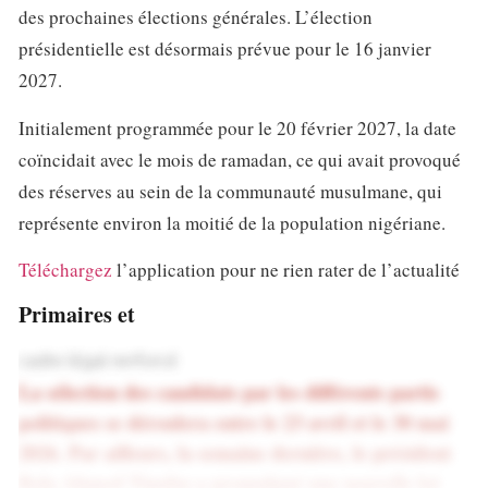
des prochaines élections générales. L’élection
présidentielle est désormais prévue pour le 16 janvier
2027.
Initialement programmée pour le 20 février 2027, la date
coïncidait avec le mois de ramadan, ce qui avait provoqué
des réserves au sein de la communauté musulmane, qui
représente environ la moitié de la population nigériane.
Téléchargez
l’application pour ne rien rater de l’actualité
Primaires et
cadre légal renforcé
La sélection des candidats par les différents partis
politiques se déroulera entre le 23 avril et le 30 mai
2026. Par ailleurs, la semaine dernière, le président
Bola Ahmed Tinubu a promulgué une nouvelle loi