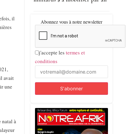
fois, il
Abonnez vous à notre newsletter
nières
j'accepte les
termes et
conditions
021,
l avait
nir une
 natal à
balayeur