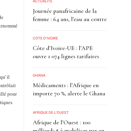
ACTUALITE
Journée panafricaine de la
de
femme : 64 ans, l’eau au centre
 Surnommé
CÔTE D'IVOIRE
Côte d’Ivoire-UE : l’APE
ouvre 1 074 lignes tarifaires
GHANA
qu’il
Médicaments : l’Afrique en
ntrôlait
importe 70 %, alerte le Ghana
illé pour
itiques
AFRIQUE DE L'OUEST
Afrique de l’Ouest : 100
milliards $ à mobiliser par an