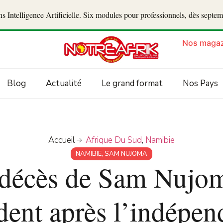
 Intelligence Artificielle. Six modules pour professionnels, dès septe
Nos magaz
Blog
Actualité
Le grand format
Nos Pays
Accueil
Afrique Du Sud
,
Namibie
NAMIBIE
,
SAM NUJOMA
 décès de Sam Nujom
dent après l’indépe