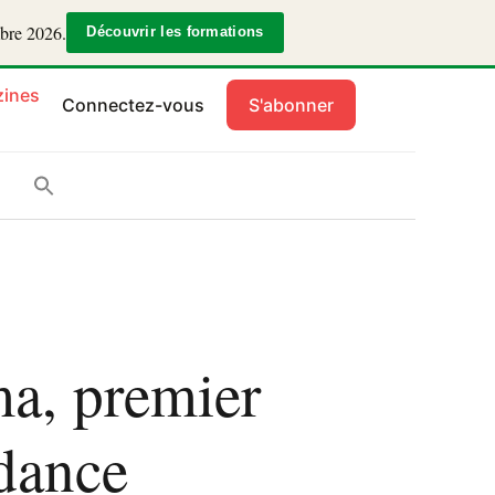
mbre 2026.
Découvrir les formations
ines
Connectez-vous
S'abonner
a, premier
ndance