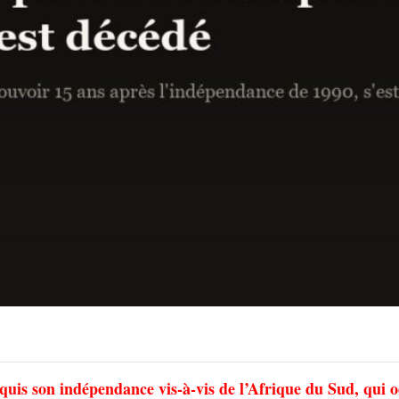
quis son indépendance vis-à-vis de l’Afrique du Sud, qui 