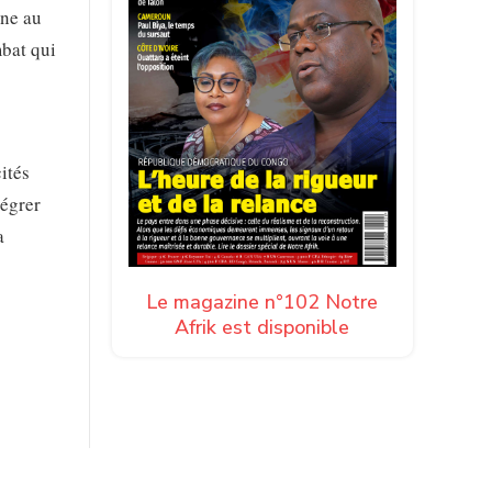
ène au
mbat qui
ités
tégrer
a
Le magazine n°102 Notre
Afrik est disponible