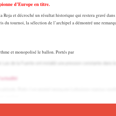
pionne d’Europe en titre.
a Roja et décroché un résultat historique qui restera gravé dans
ris du tournoi, la sélection de l’archipel a démontré une remarq
.
ythme et monopolisé le ballon. Portés par
de Luis de la Fuente ont installé une pression constante dans 
’actualité
e période. Pedri s’est montré menaçant à plusieurs reprises tand
cap-verdien.
lité africaine en direct sur notre chaîne
WHATSAPP