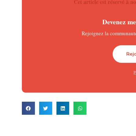
Cet article est réservé à
Malgré cette domination, l’Espagne a manqué d’effica
avant la pause lorsque Mikel Oyarzabal a trouvé la ba
Devenez mem
courageux, le Cap-Vert est parvenu à préserver le sco
Vozinha, le héros des Requins Bleus
Rejoignez la communauté 
La grande figure de cette rencontre restera sans cont
Rej
exceptionnelle face aux multiples offensives espagno
Serein dans ses interventions, décisif sur sa ligne et a
P
équipe à flot. Ses interventions face à Ferran Torres,
de la rencontre. Désigné homme du match, le portier a
une page d’histoire.
Un bloc défensif parfaitement organisé
Conscient de l’écart de niveau théorique entre les de
défensive rigoureuse. Les Requins Bleus ont évolué a