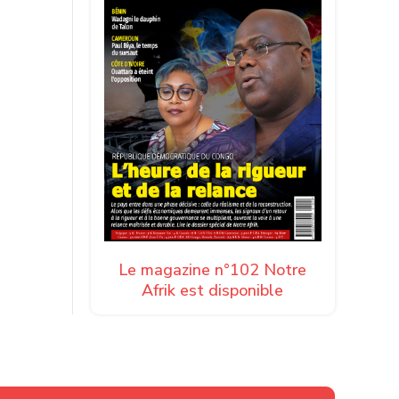
re
e
premier
s de la
ers cap-
Le magazine n°102 Notre
p de
Afrik est disponible
réelles