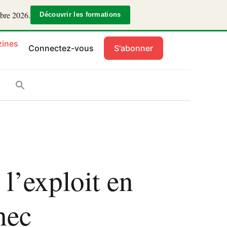
mbre 2026.
Découvrir les formations
ines
Connectez-vous
S'abonner
l’exploit en
hec