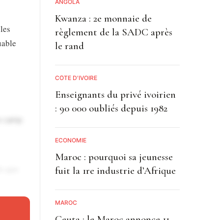
ANGOLA
Kwanza : 2e monnaie de
 les
règlement de la SADC après
uable
le rand
CÔTE D'IVOIRE
Enseignants du privé ivoirien
: 90 000 oubliés depuis 1982
le camp
ECONOMIE
Maroc : pourquoi sa jeunesse
is que
fuit la 1re industrie d’Afrique
MAROC
Ceuta : le Maroc annonce 11