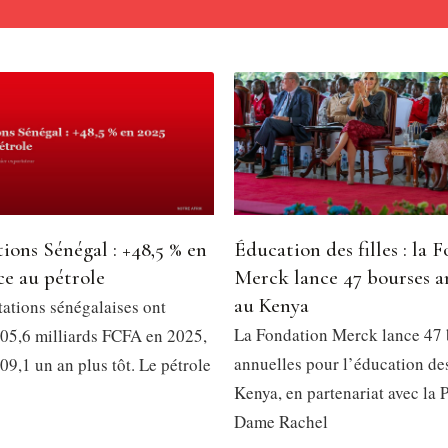
spagne, de son côté, devra rapidement retrouver de l’efficacité 
 de ses prochaines sorties.
at constitue déjà l’une des premières grandes surprises du Mon
e à la qualification pour les huitièmes de finale.
ions Sénégal : +48,5 % en
Éducation des filles : la 
ce au pétrole
Merck lance 47 bourses a
au Kenya
tations sénégalaises ont
La Fondation Merck lance 47 
 805,6 milliards FCFA en 2025,
annuelles pour l’éducation des
09,1 un an plus tôt. Le pétrole
Kenya, en partenariat avec la 
Dame Rachel