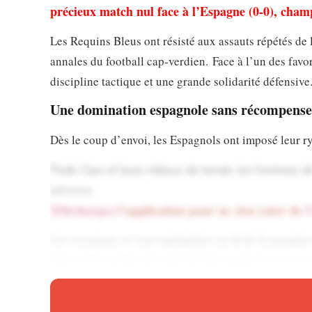
précieux match nul face à l’Espagne (0-0), cham
Les Requins Bleus ont résisté aux assauts répétés de l
annales du football cap-verdien. Face à l’un des favo
discipline tactique et une grande solidarité défensive
Une domination espagnole sans récompense
Dès le coup d’envoi, les Espagnols ont imposé leur r
Pedri, Gavi et leurs milieux de terrain, les hommes 
adverse.
Téléchargez
l’application pour ne rien rater de
l
Les occasions se sont multipliées au fil de la premièr
Gavi et Cucurella ont tenté de faire sauter le verrou 
Ne manquez plus rien de l’actua