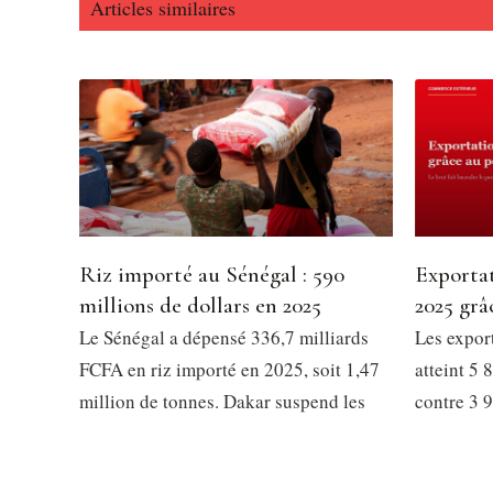
Articles similaires
raisons d’espérer pour la suite de la compétition. L’E
pour confirmer son statut de prétendante au titre lors
Dans ce groupe H particulièrement disputé, ce résult
et pourrait avoir une influence importante sur la cours
Riz importé au Sénégal : 590
Exportat
millions de dollars en 2025
2025 grâ
Le Sénégal a dépensé 336,7 milliards
Les expor
FCFA en riz importé en 2025, soit 1,47
atteint 5
million de tonnes. Dakar suspend les
contre 3 9