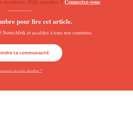
 nos membres. Déjà membre ?
Connectez-vous
cité dans le dernier geste. La meilleure opportunité est interv
rre transversale après avoir battu le gardien adverse. Acculé ma
bre pour lire cet article.
re nul jusqu’à la mi-temps.
NotreAfrik et accédez à tous nos contenus.
este Vozinha. À 40 ans, le gardien cap-verdien a livré une presta
oindre la communauté
les.
utoritaire dans sa surface, il a multiplié les arrêts pour mainteni
ourquoi devenir membre ?
 Pedri ou encore Laporte ont frustré les attaquants espagnols tou
 symbolisé à lui seul la résistance d’une équipe déterminée à é
ux sélections, le sélectionneur cap-verdien a misé sur une organ
vec un bloc compact, réduisant les espaces et obligeant les Esp