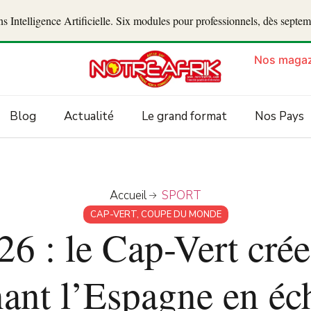
 Intelligence Artificielle. Six modules pour professionnels, dès septe
Nos magaz
Blog
Actualité
Le grand format
Nos Pays
Accueil
SPORT
CAP-VERT
,
COUPE DU MONDE
6 : le Cap-Vert crée 
nant l’Espagne en éc