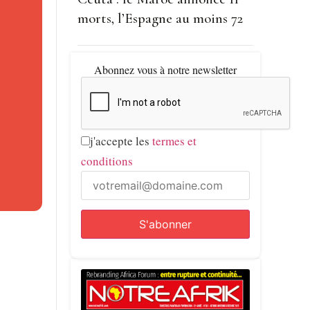
enue peu
morts, l’Espagne au moins 72
is
Abonnez vous à notre newsletter
tion
j'accepte les
termes et
r son
conditions
t au long
crire
isation
agnols à