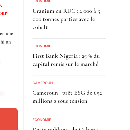
ECONOMIE
de
Uranium en RDC : 2 000 à 5
pour
000 tonnes parties avec le
cobalt
vec une
chi un
ECONOMIE
First Bank Nigeria : 25 % du
capital remis sur le marché
CAMEROUN
Cameroun : prêt ESG de 692
ès
millions $ sous tension
ce à
ECONOMIE
Dette publique du Gabon :