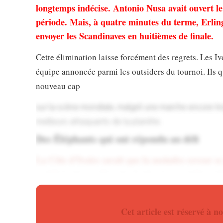
longtemps indécise. Antonio Nusa avait ouvert le
période. Mais, à quatre minutes du terme, Erling
envoyer les Scandinaves en huitièmes de finale.
Cette élimination laisse forcément des regrets. Les Iv
équipe annoncée parmi les outsiders du tournoi. Ils q
nouveau cap
sur la scène mondiale, malgré une marche encore tr
meilleurs attaquants de la planète.
Des Éléphants qui ont répondu au défi
La Côte d’Ivoire savait que la moindre erreur se
rapidement vers l’avant. Après une première péri
Antonio Nusa, dont la percussion a une nouvelle fo
Téléchargez
l’application pour ne rien rater de l’actu
Cet article est réservé à