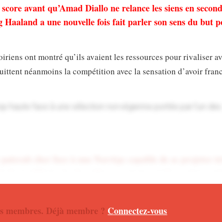
 score avant qu’Amad Diallo ne relance les siens en secon
 Haaland a une nouvelle fois fait parler son sens du but 
oiriens ont montré qu’ils avaient les ressources pour rivaliser a
uittent néanmoins la compétition avec la sensation d’avoir fran
op haute face à une sélection norvégienne portée par l’un des
 paierait cher face à une Norvège capable de se projeter tr
ode équilibrée, les Scandinaves ont trouvé l’ouverture grâ
is fait la différence.
alité
 nos membres. Déjà membre ?
Connectez-vous