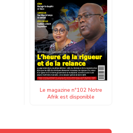
nt, plus
u’elle
aland,
 le
nt
ines ont
Le magazine n°102 Notre
ation
Afrik est disponible