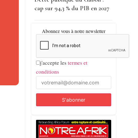
cap sur 94,3 % du PIB en 2027
tout un
Abonnez vous à notre newsletter
e du duo
itement
j'accepte les
termes et
e
conditions
incante
 leur