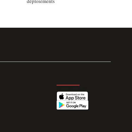
déploiements
GET THE APP