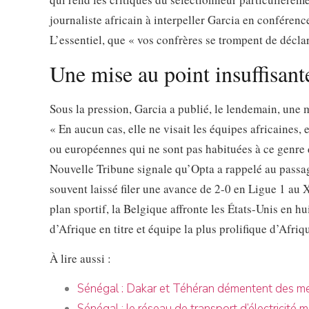
journaliste africain à interpeller Garcia en conférenc
L’essentiel, que « vos confrères se trompent de déclar
Une mise au point insuffisant
Sous la pression, Garcia a publié, le lendemain, une m
« En aucun cas, elle ne visait les équipes africaines, 
ou européennes qui ne sont pas habituées à ce genre d
Nouvelle Tribune signale qu’Opta a rappelé au passag
souvent laissé filer une avance de 2-0 en Ligue 1 au X
plan sportif, la Belgique affronte les États-Unis en h
d’Afrique en titre et équipe la plus prolifique d’Afriq
À lire aussi :
Sénégal : Dakar et Téhéran démentent des men
Sénégal : le réseau de transport d’électricité 