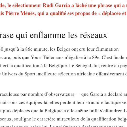
ttle, le sélectionneur Rudi Garcia a lâché une phrase qui a 
s Pierre Ménès, qui a qualifié ses propos de « déplacée et
rase qui enflamme les réseaux
0 jusqu’à la 86e minute, les Belges ont cru leur élimination
ore, puis que Youri Tielemans n’égalise à la 89e. C’est finale
rt la qualification à la Belgique. Le Sénégal, lui, rentre au pay
te Univers du Sport, meilleure sélection africaine offensivement 
miraculeuse par nombre d’observateurs — que Garcia a déclaré a
issons ces équipes-là, elles perdent leur structure tactique ver
 plus déplacés que la Belgique a elle-même failli s’effondrer. L
réseaux, souligne le caractère miraculeux de la qualification bel
ment mal venues, selon lui. La polémique a également poussé un