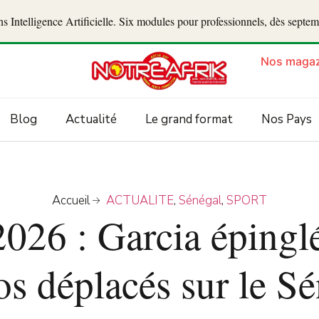
 Intelligence Artificielle. Six modules pour professionnels, dès septe
Nos magaz
Blog
Actualité
Le grand format
Nos Pays
Accueil
ACTUALITE
,
Sénégal
,
SPORT
026 : Garcia épinglé
s déplacés sur le S