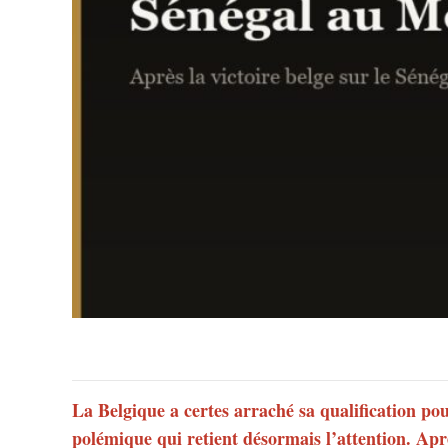
La Belgique a certes arraché sa qualification po
polémique qui retient désormais l’attention. Apr