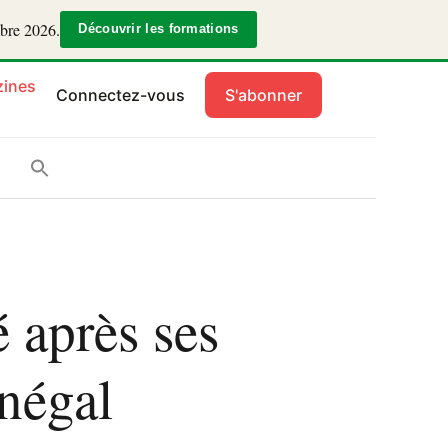
mbre 2026.
Découvrir les formations
ines
Connectez-vous
S'abonner
 après ses
énégal