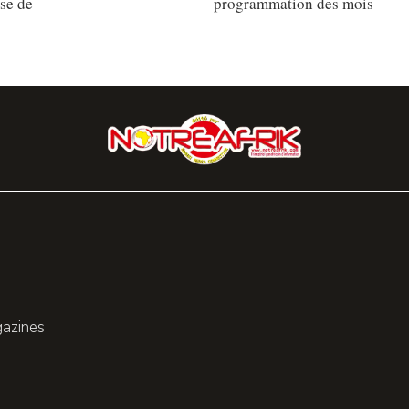
sse de
programmation des mois
gazines