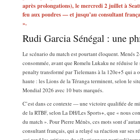
après prolongations), le mercredi 2 juillet à Sea
feu aux poudres — et jusqu’au consultant françai
».
Rudi Garcia Sénégal : une ph
Le scénario du match est pourtant éloquent. Menés 2-
consommée, avant que Romelu Lukaku ne réduise le sc
penalty transformé par Tielemans à la 120e+5 qui a offe
haute : les Lions de la Téranga terminent, selon le si
Mondial 2026 avec 10 buts marqués.
C’est dans ce contexte — une victoire qualifiée de 
de la RTBF, selon La DH/Les Sports+, que « nous conna
du match ». Pour Pierre Ménès, ces mots sont d’autant
consultant français, qui a relayé sa réaction sur ses 
qui rend les critiques du sélectionneur particulière