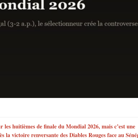
ur les huitièmes de finale du Mondial 2026, mais c’est une
ès la victoire renversante des Diables Rouges face au Séné