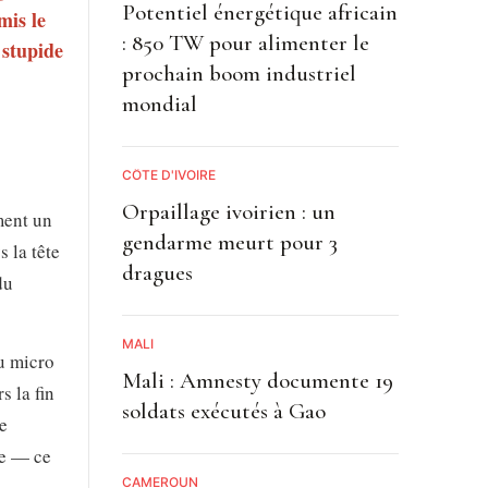
Potentiel énergétique africain
mis le
: 850 TW pour alimenter le
 stupide
prochain boom industriel
mondial
CÔTE D'IVOIRE
Orpaillage ivoirien : un
ment un
gendarme meurt pour 3
s la tête
dragues
du
MALI
u micro
Mali : Amnesty documente 19
s la fin
soldats exécutés à Gao
e
ge — ce
CAMEROUN