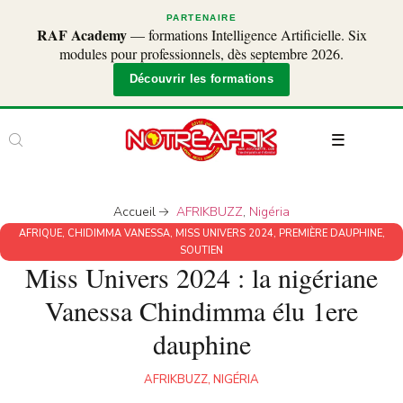
PARTENAIRE
RAF Academy
— formations Intelligence Artificielle. Six
modules pour professionnels, dès septembre 2026.
Découvrir les formations
Accueil
AFRIKBUZZ
,
Nigéria
AFRIQUE
,
CHIDIMMA VANESSA
,
MISS UNIVERS 2024
,
PREMIÈRE DAUPHINE
,
SOUTIEN
Miss Univers 2024 : la nigériane
Vanessa Chindimma élu 1ere
dauphine
AFRIKBUZZ
,
NIGÉRIA