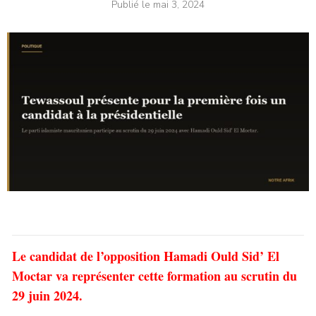
Publié le
mai 3, 2024
Le candidat de l’opposition Hamadi Ould Sid’ El
Moctar va représenter cette formation au scrutin du
29 juin 2024.