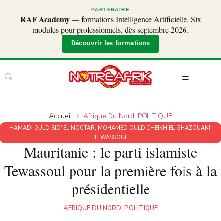
PARTENAIRE
RAF Academy
— formations Intelligence Artificielle. Six
modules pour professionnels, dès septembre 2026.
Découvrir les formations
Accueil
Afrique Du Nord
,
POLITIQUE
HAMADI OULD SID' EL MOCTAR
,
MOHAMED OULD CHEIKH EL GHAZOUANI
,
TEWASSOUL
Mauritanie : le parti islamiste
Tewassoul pour la première fois à la
présidentielle
AFRIQUE DU NORD
,
POLITIQUE