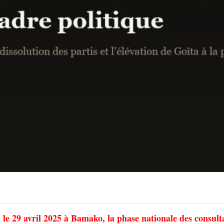
le 29 avril 2025 à Bamako, la phase nationale des consult