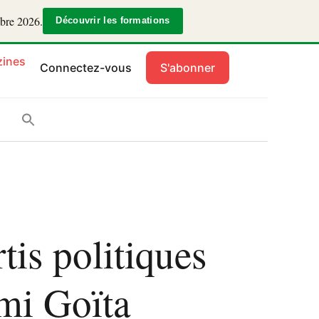
mbre 2026.
Découvrir les formations
ines
Connectez-vous
S'abonner
tis politiques
imi Goïta