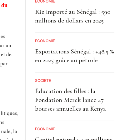
ECONOMIE
l du
Riz importé au Sénégal : 590
millions de dollars en 2025
les
ECONOMIE
ur un
Exportations Sénégal : +48,5 %
 et de
en 2025 grâce au pétrole
 par
SOCIETE
Éducation des filles : la
Fondation Merck lance 47
bourses annuelles au Kenya
litiques,
ons
ECONOMIE
iale, la
Capital naturel : 4,23 millions