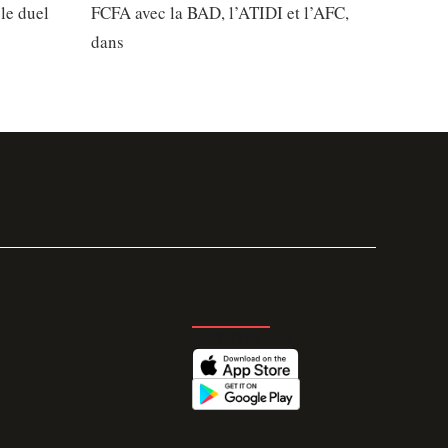
 le duel
FCFA avec la BAD, l’ATIDI et l’AFC,
dans
GET THE APP