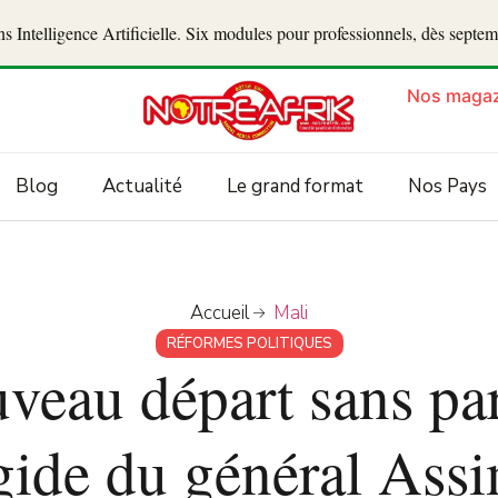
 Intelligence Artificielle. Six modules pour professionnels, dès septe
Nos magaz
Blog
Actualité
Le grand format
Nos Pays
Accueil
Mali
RÉFORMES POLITIQUES
veau départ sans par
gide du général Ass