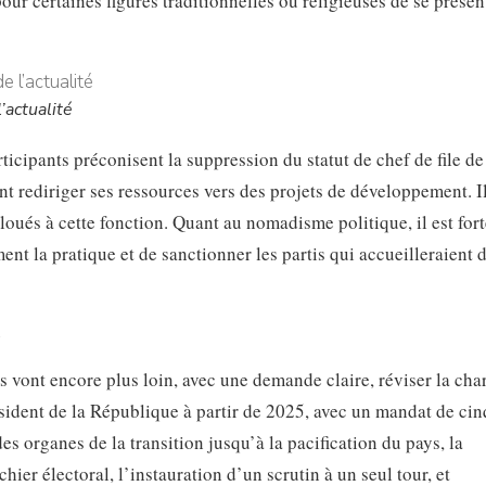
our certaines figures traditionnelles ou religieuses de se présen
’actualité
rticipants préconisent la suppression du statut de chef de file de
ant rediriger ses ressources vers des projets de développement. I
loués à cette fonction. Quant au nomadisme politique, il est for
nt la pratique et de sanctionner les partis qui accueilleraient 
e
vont encore plus loin, avec une demande claire, réviser la char
sident de la République à partir de 2025, avec un mandat de cin
s organes de la transition jusqu’à la pacification du pays, la
hier électoral, l’instauration d’un scrutin à un seul tour, et