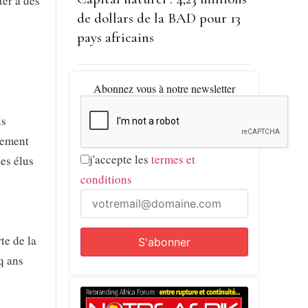
ter à des
de dollars de la BAD pour 13
pays africains
Abonnez vous à notre newsletter
ls
tement
j'accepte les
termes et
des élus
conditions
te de la
q ans