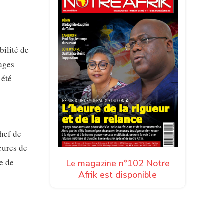
bilité de
nages
 été
Chef de
cures de
re de
Le magazine n°102 Notre
Afrik est disponible