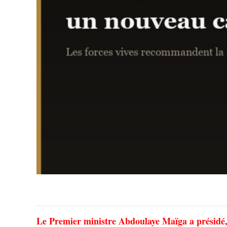
Le Premier ministre Abdoulaye Maïga a présidé, 