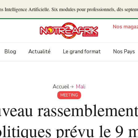
 Intelligence Artificielle. Six modules pour professionnels, dès septe
Nos magaz
Blog
Actualité
Le grand format
Nos Pays
Accueil
Mali
MEETING
uveau rassemblement 
litiques prévu le 9 