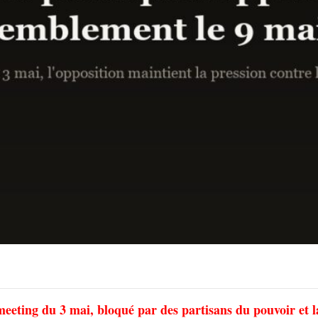
ur meeting du 3 mai, bloqué par des partisans du pouvoir et l