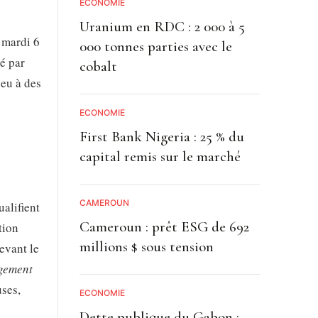
ECONOMIE
Uranium en RDC : 2 000 à 5
 mardi 6
000 tonnes parties avec le
hé par
cobalt
ieu à des
ECONOMIE
First Bank Nigeria : 25 % du
capital remis sur le marché
CAMEROUN
ualifient
Cameroun : prêt ESG de 692
tion
millions $ sous tension
evant le
rgement
uses,
ECONOMIE
Dette publique du Gabon :