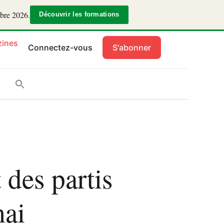
mbre 2026.
Découvrir les formations
ines
Connectez-vous
S'abonner
des partis
mai