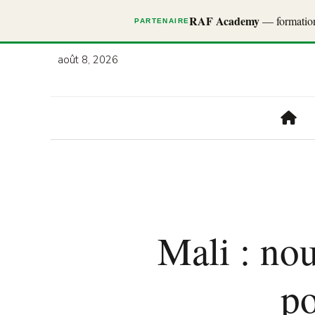
RAF Academy
— formations
PARTENAIRE
août 8, 2026
Mali : no
po