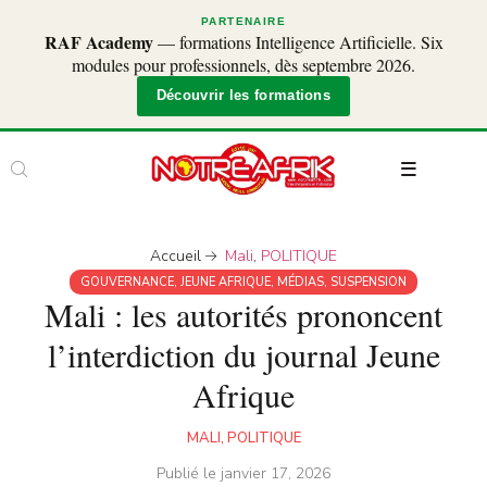
PARTENAIRE
RAF Academy
— formations Intelligence Artificielle. Six
modules pour professionnels, dès septembre 2026.
Découvrir les formations
Accueil
Mali
,
POLITIQUE
GOUVERNANCE
,
JEUNE AFRIQUE
,
MÉDIAS
,
SUSPENSION
Mali : les autorités prononcent
l’interdiction du journal Jeune
Afrique
MALI
,
POLITIQUE
Publié le
janvier 17, 2026