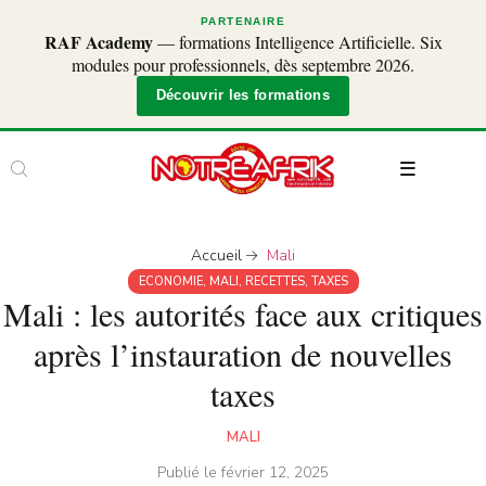
PARTENAIRE
RAF Academy
— formations Intelligence Artificielle. Six
modules pour professionnels, dès septembre 2026.
Découvrir les formations
Accueil
Mali
ECONOMIE
,
MALI
,
RECETTES
,
TAXES
Mali : les autorités face aux critiques
après l’instauration de nouvelles
taxes
MALI
Publié le
février 12, 2025