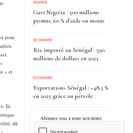
te
NIGÉRIA
Gavi Nigeria : 500 millions
promis, 60 % d’aide en moins
rve pour
ECONOMIE
malien.
Riz importé au Sénégal : 590
aix.
millions de dollars en 2025
es
n » et
ECONOMIE
Exportations Sénégal : +48,5 %
en 2025 grâce au pétrole
e. Ils
ritique
Abonnez vous à notre newsletter
ilité, dû
 »,