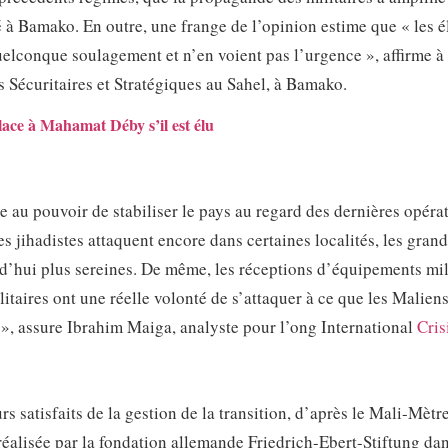
à Bamako. En outre, une frange de l’opinion estime que « les é
elconque soulagement et n’en voient pas l’urgence », affirme à
s Sécuritaires et Stratégiques au Sahel, à Bamako.
ce à Mahamat Déby s’il est élu
e au pouvoir de stabiliser le pays au regard des dernières opéra
jihadistes attaquent encore dans certaines localités, les grand
rd’hui plus sereines. De même, les réceptions d’équipements mil
litaires ont une réelle volonté de s’attaquer à ce que les Malien
 », assure Ibrahim Maiga, analyste pour l’ong International
Cris
rs satisfaits de la gestion de la transition, d’après le Mali-Mètr
réalisée par la fondation allemande Friedrich-Ebert-Stiftung dan