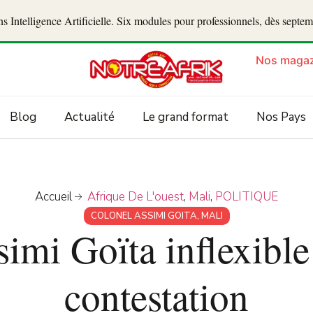
 Intelligence Artificielle. Six modules pour professionnels, dès septe
Nos magaz
Blog
Actualité
Le grand format
Nos Pays
Accueil
Afrique De L'ouest
,
Mali
,
POLITIQUE
COLONEL ASSIMI GOITA
,
MALI
simi Goïta inflexible
contestation