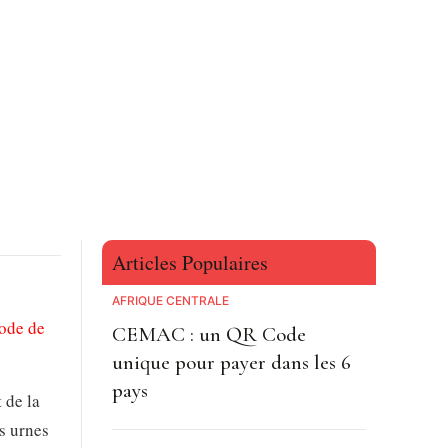
Articles Populaires
AFRIQUE CENTRALE
iode de
CEMAC : un QR Code
unique pour payer dans les 6
pays
t de la
es urnes