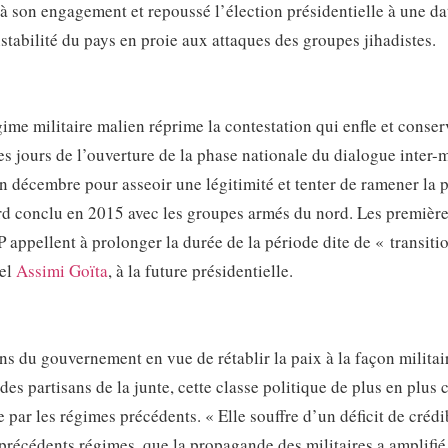
à son engagement et repoussé l’élection présidentielle à une da
stabilité du pays en proie aux attaques des groupes jihadistes.
égime militaire malien réprime la contestation qui enfle et conse
es jours de l’ouverture de la phase nationale du dialogue inter-
en décembre pour asseoir une légitimité et tenter de ramener la p
cord conclu en 2015 avec les groupes armés du nord. Les premièr
appellent à prolonger la durée de la période dite de « transitio
nel
Assimi Goïta
, à la future présidentielle.
s du gouvernement en vue de rétablir la paix à la façon militair
es partisans de la junte, cette classe politique de plus en plus c
e par les régimes précédents. « Elle souffre d’un déficit de crédib
précédents régimes, que la propagande des militaires a amplifié