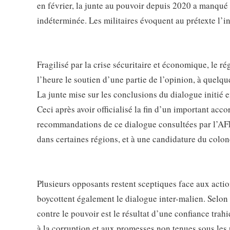
en février, la junte au pouvoir depuis 2020 a manqué 
indéterminée. Les militaires évoquent au prétexte l’in
Fragilisé par la crise sécuritaire et économique, le r
l’heure le soutien d’une partie de l’opinion, à quelqu
La junte mise sur les conclusions du dialogue initié 
Ceci après avoir officialisé la fin d’un important ac
recommandations de ce dialogue consultées par l’AFP 
dans certaines régions, et à une candidature du colo
Plusieurs opposants restent sceptiques face aux action
boycottent également le dialogue inter-malien. Selon d
contre le pouvoir est le résultat d’une confiance trahi
à la corruption et aux promesses non tenues sous les 