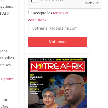
lections
j'accepte les
termes et
 l’AFP
conditions
tions
es villes
itaires
s
is group
.
e. Un
s les