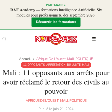
PARTENAIRE
RAF Academy
— formations Intelligence Artificielle. Six
modules pour professionnels, dès septembre 2026.
Découvrir les formations
Accueil
Afrique De L'ouest
,
Mali
,
POLITIQUE
11 OPPOSANTS
,
ARRESTATION
,
BIJ
,
JUNTE
,
MALI
Mali : 11 opposants aux arrêts pour
avoir réclamé le retour des civils au
pouvoir
AFRIQUE DE L'OUEST
,
MALI
,
POLITIQUE
Publié le
juin 21, 2024