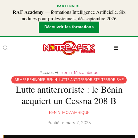
PARTENAIRE
RAF Academy
— formations Intelligence Artificielle. Six
modules pour professionnels, dès septembre 2026.
Découvrir les formations
Accueil
Bénin
,
Mozambique
ARMÉE BÉNINOISE
,
BENIN
,
LUTTE ANTITERRORISTE
,
TERRORISME
Lutte antiterroriste : le Bénin
acquiert un Cessna 208 B
BÉNIN
,
MOZAMBIQUE
Publié le
mars 7, 2025