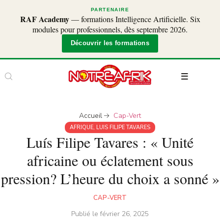
PARTENAIRE
RAF Academy
— formations Intelligence Artificielle. Six
modules pour professionnels, dès septembre 2026.
Découvrir les formations
Accueil
Cap-Vert
AFRIQUE
,
LUIS FILIPE TAVARES
Luís Filipe Tavares : « Unité
africaine ou éclatement sous
pression? L’heure du choix a sonné »
CAP-VERT
Publié le
février 26, 2025