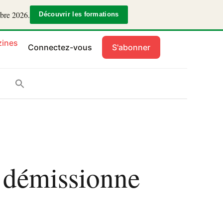
mbre 2026.
Découvrir les formations
ines
Connectez-vous
S'abonner
U démissionne