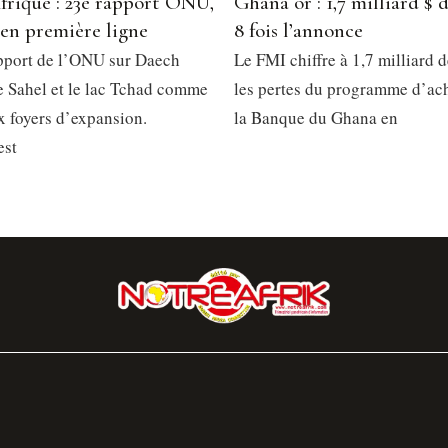
frique : 23e rapport ONU,
Ghana or : 1,7 milliard $ d
 en première ligne
8 fois l’annonce
pport de l’ONU sur Daech
Le FMI chiffre à 1,7 milliard d
le Sahel et le lac Tchad comme
les pertes du programme d’ach
x foyers d’expansion.
la Banque du Ghana en
est