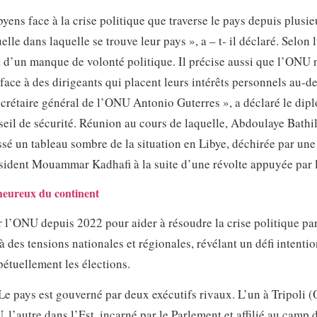
byens face à la crise politique que traverse le pays depuis plusie
le dans laquelle se trouve leur pays », a – t- il déclaré. Selon l
t d’un manque de volonté politique. Il précise aussi que l’ONU 
face à des dirigeants qui placent leurs intérêts personnels au-d
ecrétaire général de l’ONU Antonio Guterres », a déclaré le dip
seil de sécurité. Réunion au cours de laquelle, Abdoulaye Bathi
é un tableau sombre de la situation en Libye, déchirée par une
ésident Mouammar Kadhafi à la suite d’une révolte appuyée par 
s heureux du continent
r l’ONU depuis 2022 pour aider à résoudre la crise politique par
à des tensions nationales et régionales, révélant un défi intenti
pétuellement les élections.
 Le pays est gouverné par deux exécutifs rivaux. L’un à Tripoli (
 l’autre dans l’Est, incarné par le Parlement et affilié au camp 