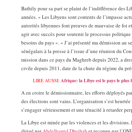
Bathily pour sa part se plaint de l’indifférence des Li
années. « Les Libyens sont contents de l’impasse actuel
autorités libyennes font preuves de mauvaise de foi e
agir avec succès pour soutenir le processus politique 
besoins du pays ». « J’ai présenté ma démission au s
sénégalais à la presse à l’issue d’une réunion du Con
mission dans ce pays du Maghreb depuis 2022, a dress
civile depuis 2011, date de la chute du régime du pr
Afrique: la Libye est le pays le plu
LIRE AUSSI:
A en croire le démissionnaire, les efforts déployés pa
des élections sont vains. L’organisation s’est heurtée 
s’engager sérieusement et une ténacité à retarder per
La Libye est minée par les violences et les divisions.
dirigé par
Abdelhamid Dbeibah
et reconnu par l’ONU,