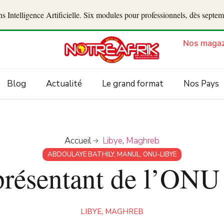
 Intelligence Artificielle. Six modules pour professionnels, dès septe
Nos magaz
Blog
Actualité
Le grand format
Nos Pays
Accueil
Libye
,
Maghreb
ABDOULAYE BATHILY
,
MANUL
,
ONU-LIBYE
eprésentant de l’ON
LIBYE
,
MAGHREB