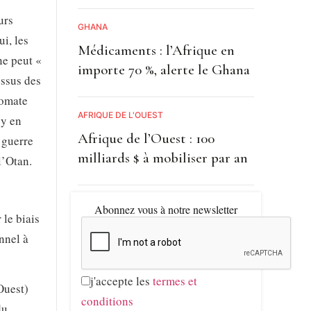
urs
GHANA
ui, les
Médicaments : l’Afrique en
ne peut «
importe 70 %, alerte le Ghana
essus des
lomate
AFRIQUE DE L'OUEST
ly en
Afrique de l’Ouest : 100
 guerre
milliards $ à mobiliser par an
l’Otan.
Abonnez vous à notre newsletter
 le biais
onnel à
j'accepte les
termes et
Ouest)
conditions
du