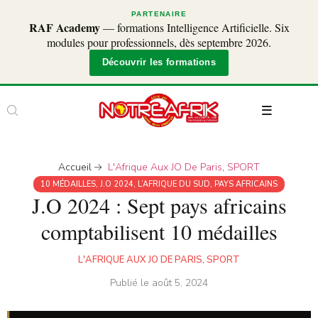
PARTENAIRE
RAF Academy
— formations Intelligence Artificielle. Six
modules pour professionnels, dès septembre 2026.
Découvrir les formations
Accueil
L'Afrique Aux JO De Paris
,
SPORT
10 MÉDAILLES
,
J.O 2024
,
L’AFRIQUE DU SUD
,
PAYS AFRICAINS
J.O 2024 : Sept pays africains
comptabilisent 10 médailles
L'AFRIQUE AUX JO DE PARIS
,
SPORT
Publié le
août 5, 2024