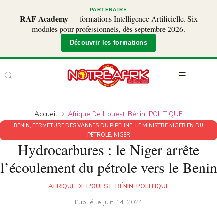
PARTENAIRE
RAF Academy
— formations Intelligence Artificielle. Six
modules pour professionnels, dès septembre 2026.
Découvrir les formations
Accueil
Afrique De L'ouest
,
Bénin
,
POLITIQUE
BENIN
,
FERMETURE DES VANNES DU PIPELINE
,
LE MINISTRE NIGÉRIEN DU
PÉTROLE
,
NIGER
Hydrocarbures : le Niger arrête
l’écoulement du pétrole vers le Benin
AFRIQUE DE L'OUEST
,
BÉNIN
,
POLITIQUE
Publié le
juin 14, 2024