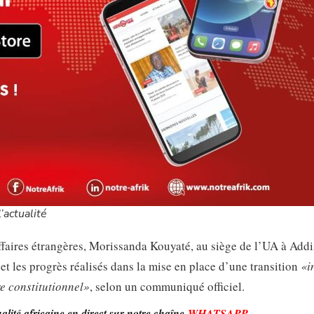
’actualité
aires étrangères, Morissanda Kouyaté, au siège de l’UA à Addi
et les progrès réalisés dans la mise en place d’une transition
«i
re constitutionnel»
, selon un communiqué officiel.
lité africaine en direct sur notre chaîne
WHATSAPP