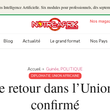
 Intelligence Artificielle. Six modules pour professionnels, dès septe
Nos magaz
Blog
Actualité
Le grand format
Nos Pays
Accueil
Guinée
,
POLITIQUE
DIPLOMATIE
,
UNION AFRICAINE
e retour dans l’Unio
confirmé