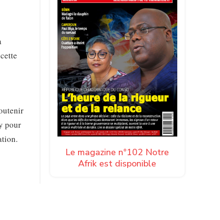
a
cette
outenir
ry pour
tion.
Le magazine n°102 Notre
Afrik est disponible