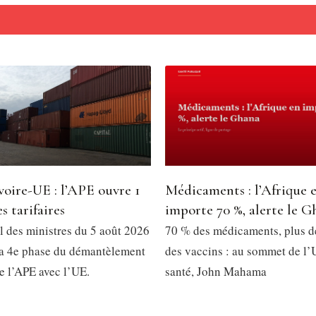
voire-UE : l’APE ouvre 1
Médicaments : l’Afrique 
s tarifaires
importe 70 %, alerte le G
l des ministres du 5 août 2026
70 % des médicaments, plus 
la 4e phase du démantèlement
des vaccins : au sommet de l’
de l’APE avec l’UE.
santé, John Mahama