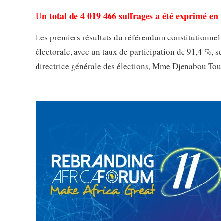
Un total de 4 019 466 suffrages a été exprimé en 
Les premiers résultats du référendum constitutionnel
électorale, avec un taux de participation de 91,4 %, 
directrice générale des élections, Mme Djenabou To