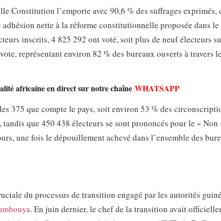
lle Constitution l’emporte avec 90,6 % des suffrages exprimés, 
adhésion nette à la réforme constitutionnelle proposée dans le
cteurs inscrits, 4 825 292 ont voté, soit plus de neuf électeurs su
vote, représentant environ 82 % des bureaux ouverts à travers l
lité africaine en direct sur notre chaîne
WHATSAPP
s 375 que compte le pays, soit environ 53 % des circonscripti
x, tandis que 450 438 électeurs se sont prononcés pour le « Non 
jours, une fois le dépouillement achevé dans l’ensemble des bur
uciale du processus de transition engagé par les autorités gui
umbouya
. En juin dernier, le chef de la transition avait officiell