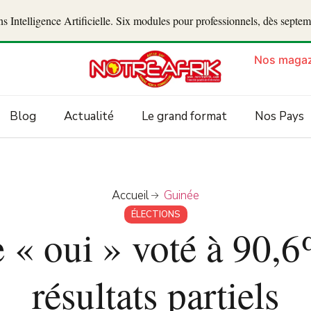
 Intelligence Artificielle. Six modules pour professionnels, dès septe
Nos magaz
Blog
Actualité
Le grand format
Nos Pays
Accueil
Guinée
ÉLECTIONS
e « oui » voté à 90,6
résultats partiels