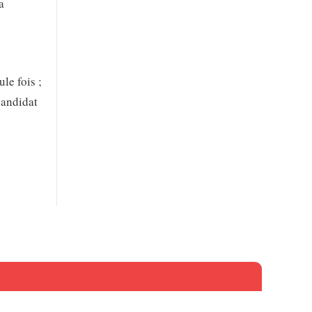
a
le fois ;
candidat