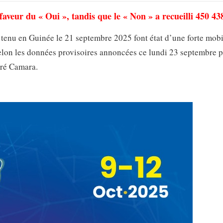
faveur du « Oui », tandis que le « Non » a recueilli 450 438
 tenu en Guinée le 21 septembre 2025 font état d’une forte mobi
selon les données provisoires annoncées ce lundi 23 septembre p
uré Camara.