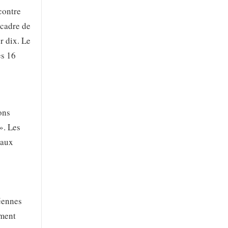
contre
 cadre de
r dix. Le
es 16
ons
». Les
eaux
néennes
ement