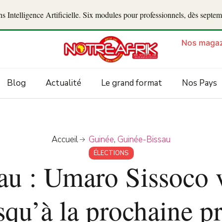
 Intelligence Artificielle. Six modules pour professionnels, dès septe
Nos magaz
Blog
Actualité
Le grand format
Nos Pays
Accueil
Guinée
,
Guinée-Bissau
ÉLECTIONS
u : Umaro Sissoco v
squ’à la prochaine pr