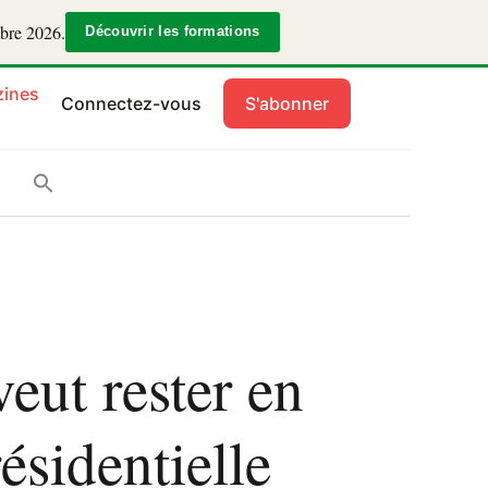
mbre 2026.
Découvrir les formations
ines
Connectez-vous
S'abonner
eut rester en
ésidentielle