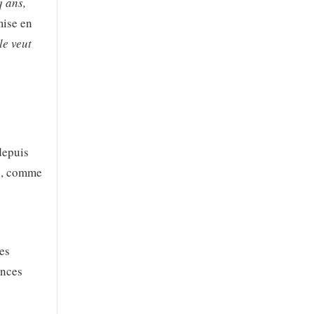
q ans,
mise en
le veut
depuis
on, comme
des
ences