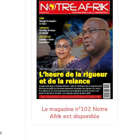
Le magazine n°102 Notre
Afrik est disponible
a