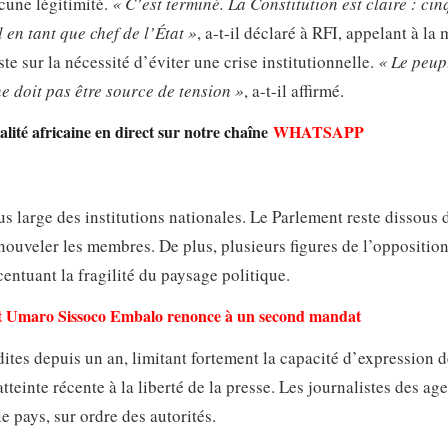
cune légitimité.
« C’est terminé. La Constitution est claire : cin
 en tant que chef de l’État »
, a-t-il déclaré à RFI, appelant à la 
te sur la nécessité d’éviter une crise institutionnelle.
« Le peup
ne doit pas être source de tension »
, a-t-il affirmé.
lité africaine en direct sur notre chaîne
WHATSAPP
lus large des institutions nationales. Le Parlement reste dissous 
enouveler les membres. De plus, plusieurs figures de l’oppositi
entuant la fragilité du paysage politique.
ent Umaro Sissoco Embalo renonce à un second mandat
dites depuis un an, limitant fortement la capacité d’expression 
atteinte récente à la liberté de la presse. Les journalistes des ag
e pays, sur ordre des autorités.