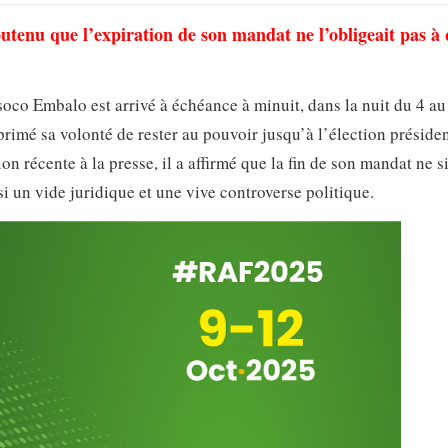
utenu que l’expiration de son mandat ne l’obligeait pas à 
co Embalo est arrivé à échéance à minuit, dans la nuit du 4 au
primé sa volonté de rester au pouvoir jusqu’à l’élection présiden
récente à la presse, il a affirmé que la fin de son mandat ne si
i un vide juridique et une vive controverse politique.