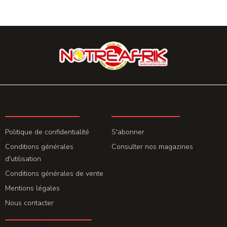
LA REDACTION
ABONNEMENT
Politique de confidentialité
S'abonner
Conditions générales
Consulter nos magazines
d'utilisation
Conditions générales de vente
Mentions légales
Nous contacter
GET THE APP