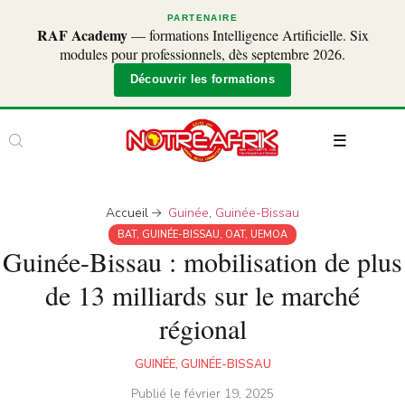
PARTENAIRE
RAF Academy
— formations Intelligence Artificielle. Six
modules pour professionnels, dès septembre 2026.
Découvrir les formations
Accueil
Guinée
,
Guinée-Bissau
BAT
,
GUINÉE-BISSAU
,
OAT
,
UEMOA
Guinée-Bissau : mobilisation de plus
de 13 milliards sur le marché
régional
GUINÉE
,
GUINÉE-BISSAU
Publié le
février 19, 2025