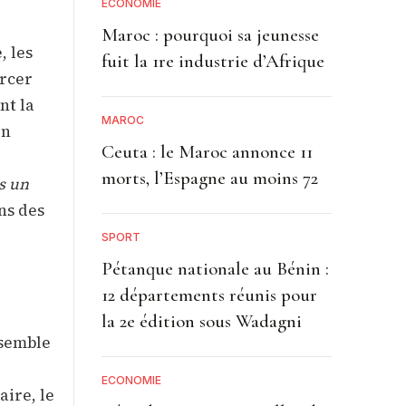
ECONOMIE
Maroc : pourquoi sa jeunesse
, les
fuit la 1re industrie d’Afrique
orcer
nt la
MAROC
on
Ceuta : le Maroc annonce 11
morts, l’Espagne au moins 72
s un
ns des
SPORT
Pétanque nationale au Bénin :
12 départements réunis pour
la 2e édition sous Wadagni
nsemble
ECONOMIE
aire, le