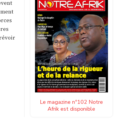
èvent
lement
orces
ires
prévoir
Le magazine n°102 Notre
Afrik est disponible