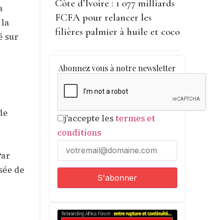
Côte d’Ivoire : 1 077 milliards
a
FCFA pour relancer les
 la
filières palmier à huile et coco
é sur
Abonnez vous à notre newsletter
de
j'accepte les
termes et
conditions
Par
sée de