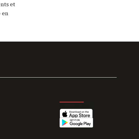
nts et
e en
GET THE APP