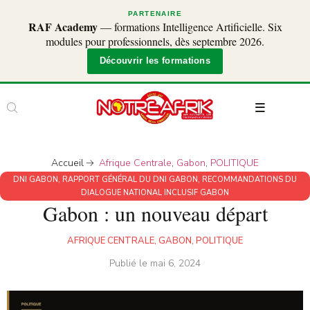
PARTENAIRE
RAF Academy
— formations Intelligence Artificielle. Six
modules pour professionnels, dès septembre 2026.
Découvrir les formations
Accueil
Afrique Centrale
,
Gabon
,
POLITIQUE
DNI GABON
,
RAPPORT GÉNÉRAL DU DNI GABON
,
RECOMMANDATIONS DU
DIALOGUE NATIONAL INCLUSIF GABON
Gabon : un nouveau départ
AFRIQUE CENTRALE
,
GABON
,
POLITIQUE
Publié le
mai 6, 2024