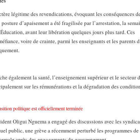
tes
actère légitime des revendications, évoquant les conséquences d
osture d’apaisement a été fragilisée par l’arrestation, la sema
 Éducation, avant leur libération quelques jours plus tard. Ces
méfiance, voire de crainte, parmi les enseignants et les parents d
iquement.
che également la santé, l’enseignement supérieur et le secteur 
cipalement sur les rémunérations et la dégradation des conditio
nsition politique est officiellement terminée
ésident Oligui Nguema a engagé des discussions avec les syndica
suel public, une grève a récemment perturbé les programmes de 
a normale après des engagements du gouvernement.