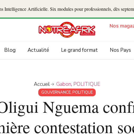
 Intelligence Artificielle. Six modules pour professionnels, dès septe
Nos magaz
Blog
Actualité
Le grand format
Nos Pays
Accueil
Gabon
,
POLITIQUE
GOUVERNANCE
,
POLITIQUE
Oligui Nguema confr
ière contestation so