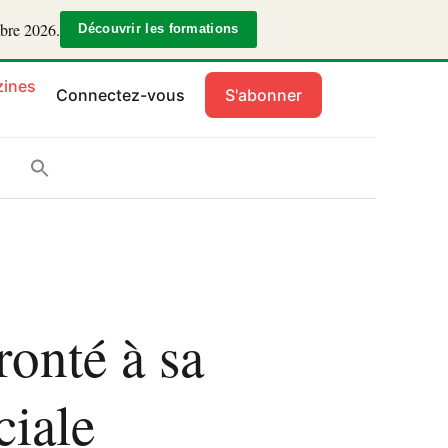
mbre 2026.
Découvrir les formations
ines
Connectez-vous
S'abonner
onté à sa
ciale