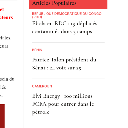
Articles Populaires
et
RÉPUBLIQUE DÉMOCRATIQUE DU CONGO
cteurs
(RDC)
Ebola en RDC : 19 déplacés
contaminés dans 5 camps
iales.
eurs
BÉNIN
Patrice Talon président du
Sénat : 24 voix sur 25
sein du
lés
CAMEROUN
es.
Elvi Energy : 100 millions
FCFA pour entrer dans le
pétrole