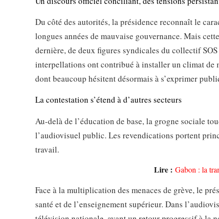
Un discours officiel conciliant, des tensions persistan
Du côté des autorités, la présidence reconnaît le car
longues années de mauvaise gouvernance. Mais cette p
dernière, de deux figures syndicales du collectif SOS
interpellations ont contribué à installer un climat de 
dont beaucoup hésitent désormais à s’exprimer publ
La contestation s’étend à d’autres secteurs
Au-delà de l’éducation de base, la grogne sociale tou
l’audiovisuel public. Les revendications portent prin
travail.
Lire :
Gabon : la tra
Face à la multiplication des menaces de grève, le pr
santé et de l’enseignement supérieur. Dans l’audiovi
télévision nationale, avant un retour progressif à l