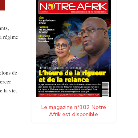
ants,
du régime
helons de
xercer
 la vie.
Le magazine n°102 Notre
Afrik est disponible