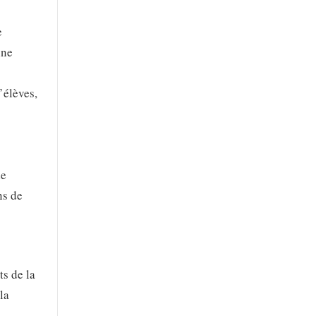
e
ine
’élèves,
de
ns de
ts de la
la