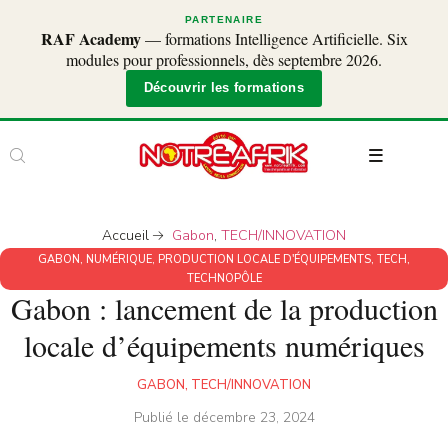
PARTENAIRE
RAF Academy
— formations Intelligence Artificielle. Six
modules pour professionnels, dès septembre 2026.
Découvrir les formations
Accueil
Gabon
,
TECH/INNOVATION
GABON
,
NUMÉRIQUE
,
PRODUCTION LOCALE D'ÉQUIPEMENTS
,
TECH
,
TECHNOPÔLE
Gabon : lancement de la production
locale d’équipements numériques
GABON
,
TECH/INNOVATION
Publié le
décembre 23, 2024