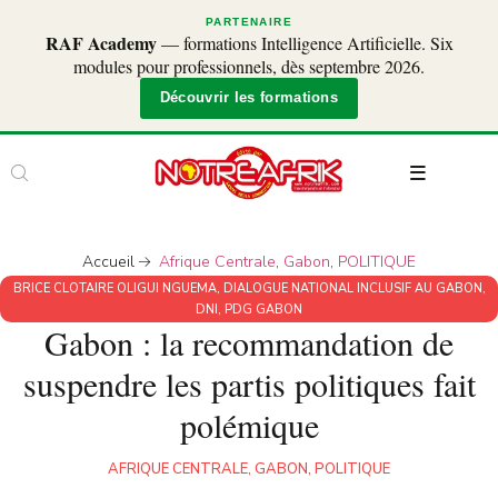
PARTENAIRE
RAF Academy
— formations Intelligence Artificielle. Six
modules pour professionnels, dès septembre 2026.
Découvrir les formations
Accueil
Afrique Centrale
,
Gabon
,
POLITIQUE
BRICE CLOTAIRE OLIGUI NGUEMA
,
DIALOGUE NATIONAL INCLUSIF AU GABON
,
DNI
,
PDG GABON
Gabon : la recommandation de
suspendre les partis politiques fait
polémique
AFRIQUE CENTRALE
,
GABON
,
POLITIQUE