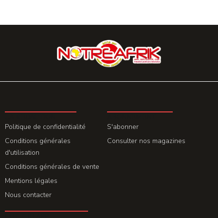
LA REDACTION
ABONNEMENT
Politique de confidentialité
S'abonner
Conditions générales
Consulter nos magazines
d'utilisation
Conditions générales de vente
Mentions légales
Nous contacter
GET THE APP