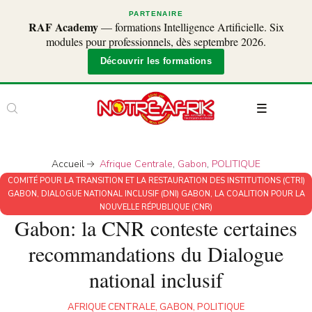
PARTENAIRE
RAF Academy
— formations Intelligence Artificielle. Six
modules pour professionnels, dès septembre 2026.
Découvrir les formations
Accueil
Afrique Centrale
,
Gabon
,
POLITIQUE
COMITÉ POUR LA TRANSITION ET LA RESTAURATION DES INSTITUTIONS (CTRI)
GABON
,
DIALOGUE NATIONAL INCLUSIF (DNI) GABON
,
LA COALITION POUR LA
NOUVELLE RÉPUBLIQUE (CNR)
Gabon: la CNR conteste certaines
recommandations du Dialogue
national inclusif
AFRIQUE CENTRALE
,
GABON
,
POLITIQUE