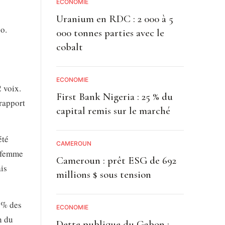
ECONOMIE
Uranium en RDC : 2 000 à 5
o.
000 tonnes parties avec le
cobalt
ECONOMIE
 voix.
First Bank Nigeria : 25 % du
 rapport
capital remis sur le marché
été
CAMEROUN
e femme
Cameroun : prêt ESG de 692
ais
millions $ sous tension
 % des
ECONOMIE
n du
Dette publique du Gabon :