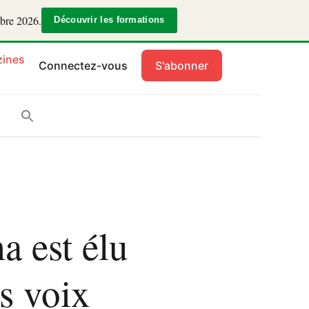
mbre 2026.
Découvrir les formations
ines
Connectez-vous
S'abonner
 est élu
s voix