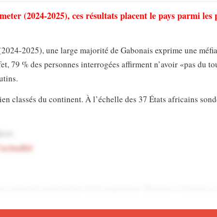
ter (2024-2025), ces résultats placent le pays parmi les p
(2024-2025), une large majorité de Gabonais exprime une méfi
ffet, 79 % des personnes interrogées affirment n’avoir
«pas du to
utins.
en classés du continent. À l’échelle des 37 États africains sond
abon.
’actualité
une catégorie particulière de la population. Hommes et femmes, 
 la défiance est particulièrement marquée chez les 18-35 ans. Pr
 électoral.