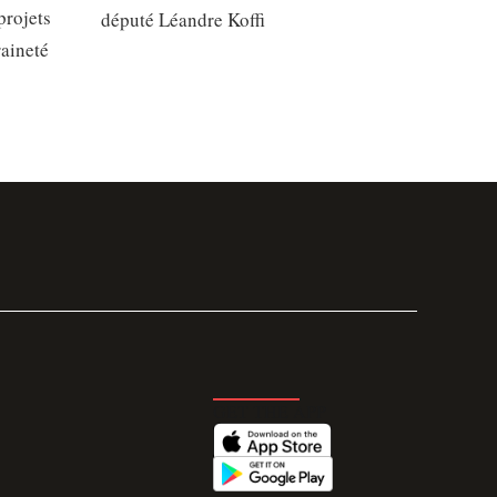
projets
député Léandre Koffi
raineté
GET THE APP