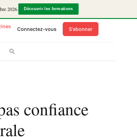
mbre 2026.
Découvrir les formations
ines
Connectez-vous
S'abonner
pas confiance
rale