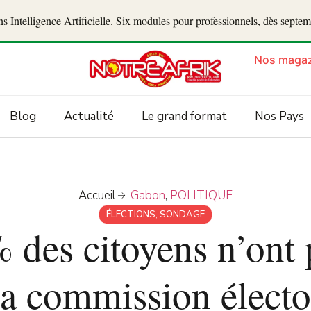
 Intelligence Artificielle. Six modules pour professionnels, dès septe
Nos magaz
Blog
Actualité
Le grand format
Nos Pays
Accueil
Gabon
,
POLITIQUE
ÉLECTIONS
,
SONDAGE
 des citoyens n’ont 
la commission électo