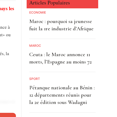
Articles Populaires
ays les
ECONOMIE
Maroc : pourquoi sa jeunesse
ance à
fuit la 1re industrie d’Afrique
ut»
ou
MAROC
és, la
Ceuta : le Maroc annonce 11
morts, l’Espagne au moins 72
SPORT
Pétanque nationale au Bénin :
12 départements réunis pour
jeunes et
la 2e édition sous Wadagni
ès de six