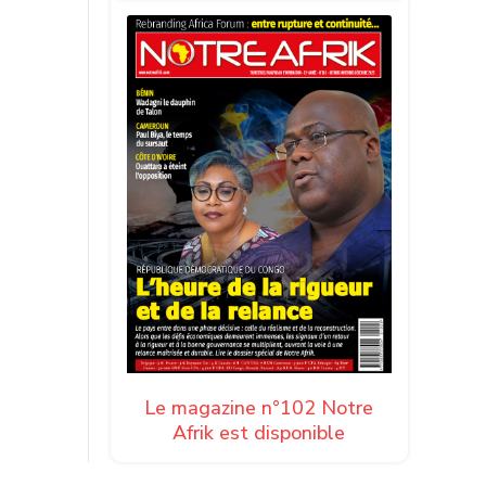
ations
e
Le magazine n°102 Notre
Afrik est disponible