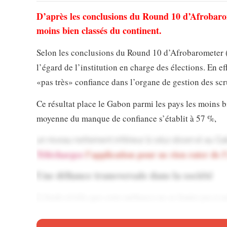
D’après les conclusions du Round 10 d’Afrobarome
moins bien classés du continent.
Selon les conclusions du Round 10 d’Afrobarometer 
l’égard de l’institution en charge des élections. En e
«pas très»
confiance dans l’organe de gestion des scr
Ce résultat place le Gabon parmi les pays les moins bi
moyenne du manque de confiance s’établit à 57 %,
un niveau nettement inférieur à celui observé au G
Téléchargez
l’application pour ne rien rater de l
Une défiance transversale dans la société
L’étude révèle que cette méfiance ne se limite pas à 
adultes partagent un scepticisme similaire. Toutefois,
jeunes sur dix disent ne pas faire confiance à l’organe