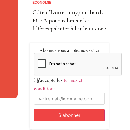
ECONOMIE
Côte d’Ivoire : 1 077 milliards
FCFA pour relancer les
ction
filières palmier à huile et coco
comme la
Abonnez vous à notre newsletter
, le pays
elle en
j'accepte les
termes et
conditions
s des
le