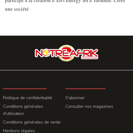
participe à la création d’Elvi Energy SA à Yaoundé. Créer
une société
LA REDACTION
ABONNEMENT
Politique de confidentialité
S'abonner
Conditions générales
Consulter nos magazines
d'utilisation
Conditions générales de vente
Mentions légales