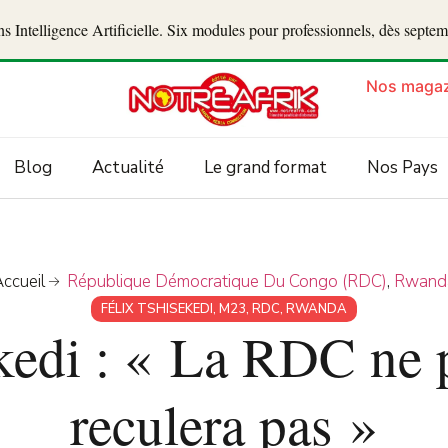
 Intelligence Artificielle. Six modules pour professionnels, dès septe
Nos magaz
Blog
Actualité
Le grand format
Nos Pays
ccueil
République Démocratique Du Congo (RDC)
,
Rwand
FÉLIX TSHISEKEDI
,
M23
,
RDC
,
RWANDA
kedi : « La RDC ne p
reculera pas »