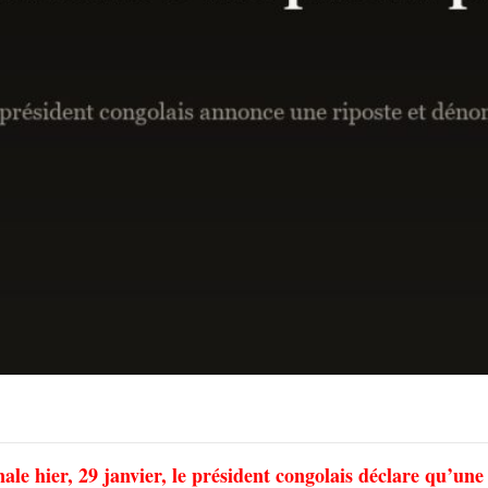
nale hier, 29 janvier, le président congolais déclare qu’une