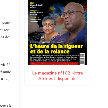
e pour
etirer
ant de
rdi 28,
ndamne
Le magazine n°102 Notre
Afrik est disponible
RDC »
,
ments à