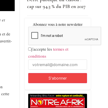
cap sur 94,3 % du PIB en 2027
 et
Abonnez vous à notre newsletter
u et de
 avertit-
j'accepte les
termes et
conditions
on
 cette