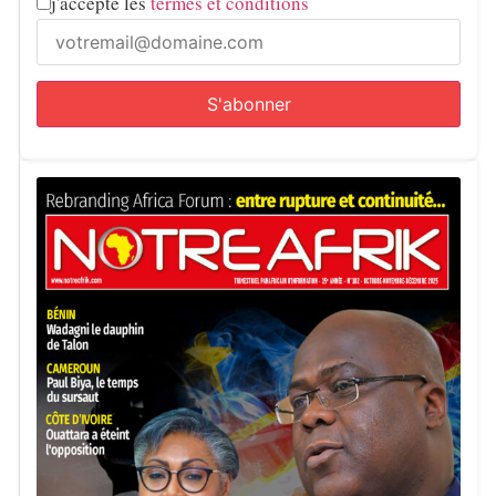
j'accepte les
termes et conditions
Le président dispose constitutionnellement du pouvoir de
nommer ou de révoquer le Premier ministre. Toutefois,
toute évolution dans la relation entre les deux hommes
serait suivie de près en raison de leur poids politique
commun et de leur rôle central dans l’alternance de 2024.
Pour de nombreux observateurs, la capacité du tandem à
préserver son unité sera déterminante pour la mise en
œuvre des réformes promises.
Dans l’ensemble, cette nouvelle séquence confirme
l’existence de tensions au sommet de l’État sénégalais,
tout en posant la question de l’équilibre futur entre
autorité présidentielle et influence partisane.
Notre Afrik avec AFP