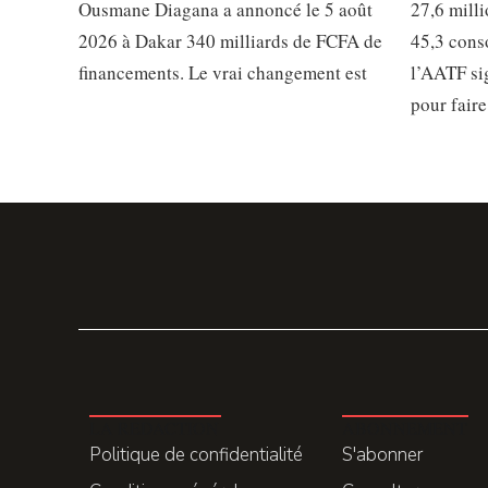
Ousmane Diagana a annoncé le 5 août
27,6 mill
2026 à Dakar 340 milliards de FCFA de
45,3 cons
financements. Le vrai changement est
l’AATF si
pour faire
LA REDACTION
ABONNEMENT
Politique de confidentialité
S'abonner