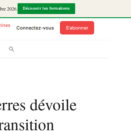
mbre 2026.
Découvrir les formations
ines
Connectez-vous
S'abonner
rres dévoile
ransition