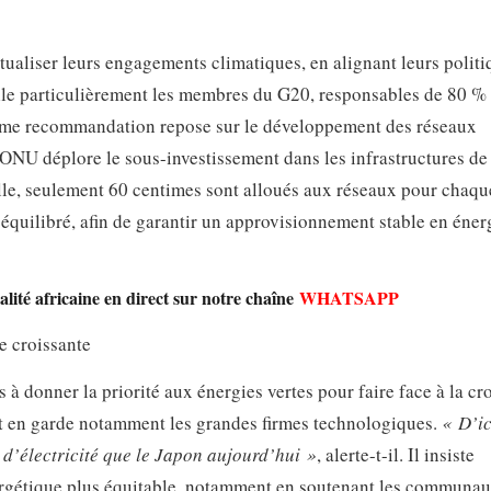
ualiser leurs engagements climatiques, en alignant leurs politi
pelle particulièrement les membres du G20, responsables de 80 %
ème recommandation repose sur le développement des réseaux
l’ONU déplore le sous-investissement dans les infrastructures de
elle, seulement 60 centimes sont alloués aux réseaux pour chaqu
o équilibré, afin de garantir un approvisionnement stable en éner
lité africaine en direct sur notre chaîne
WHATSAPP
e croissante
 donner la priorité aux énergies vertes pour faire face à la cr
t en garde notamment les grandes firmes technologiques.
« D’ic
d’électricité que le Japon aujourd’hui »
, alerte-t-il. Il insiste
nergétique plus équitable, notamment en soutenant les communau