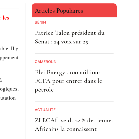
Articles Populaires
 les
BÉNIN
Patrice Talon président du
a
Sénat : 24 voix sur 25
ble. Il y
loppement
CAMEROUN
Elvi Energy : 100 millions
à
FCFA pour entrer dans le
logiques,
pétrole
mutation
ACTUALITE
ZLECAf : seuls 22 % des jeunes
Africains la connaissent