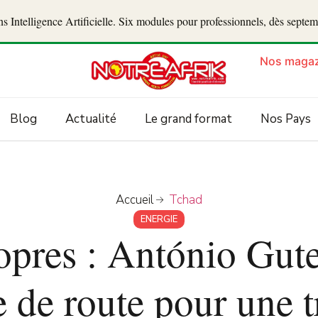
 Intelligence Artificielle. Six modules pour professionnels, dès septe
Nos magaz
Blog
Actualité
Le grand format
Nos Pays
Accueil
Tchad
ENERGIE
opres : António Gute
le de route pour une t