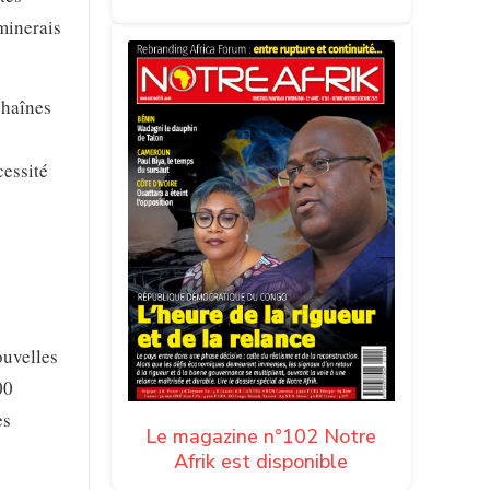
minerais
chaînes
cessité
ouvelles
00
es
Le magazine n°102 Notre
Afrik est disponible