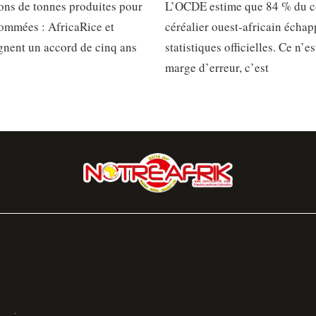
ions de tonnes produites pour
L’OCDE estime que 84 % du 
ommées : AfricaRice et
céréalier ouest-africain écha
gnent un accord de cinq ans
statistiques officielles. Ce n’e
marge d’erreur, c’est