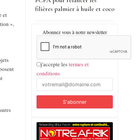
FCFA pour relancer les
filières palmier à huile et coco
e et
tion »,
Abonnez vous à notre newsletter
jets
j'accepte les
termes et
eposent
conditions
nt
sures