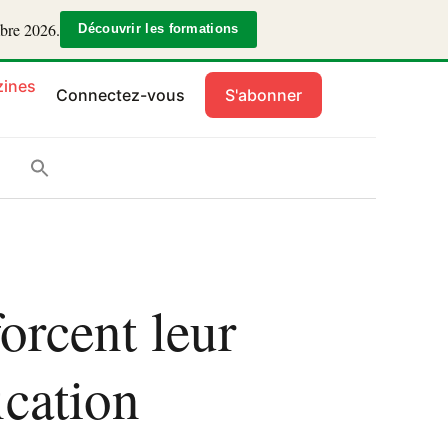
mbre 2026.
Découvrir les formations
ines
Connectez-vous
S'abonner
forcent leur
ication