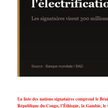
La liste des nations signataires comprend le Bén
République du Congo, l’Éthiopie, la Gambie, le 