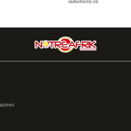
industrielle en
gazines