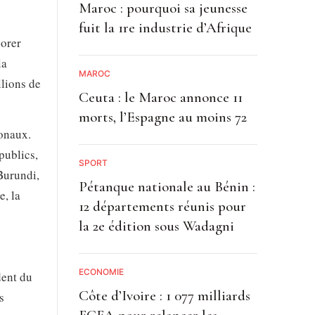
Maroc : pourquoi sa jeunesse
fuit la 1re industrie d’Afrique
iorer
la
MAROC
llions de
Ceuta : le Maroc annonce 11
morts, l’Espagne au moins 72
onaux.
publics,
SPORT
 Burundi,
Pétanque nationale au Bénin :
e, la
12 départements réunis pour
la 2e édition sous Wadagni
ECONOMIE
dent du
Côte d’Ivoire : 1 077 milliards
s