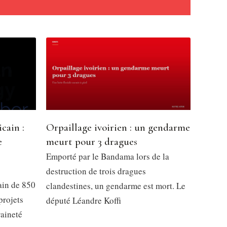
cain :
Orpaillage ivoirien : un gendarme
e
meurt pour 3 dragues
l
Emporté par le Bandama lors de la
destruction de trois dragues
ain de 850
clandestines, un gendarme est mort. Le
projets
député Léandre Koffi
raineté