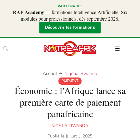
PARTENAIRE
RAF Academy
— formations Intelligence Artificielle. Six
modules pour professionnels, dès septembre 2026.
Découvrir les formations
Accueil
Nigéria
,
Rwanda
PAIEMENT
Économie : l’Afrique lance sa
première carte de paiement
panafricaine
NIGÉRIA
,
RWANDA
Publié le
juillet 1, 2025