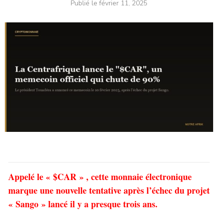
Publié le
février 11, 2025
Appelé le « $CAR » , cette monnaie électronique
marque une nouvelle tentative après l’échec du projet
« Sango » lancé il y a presque trois ans.