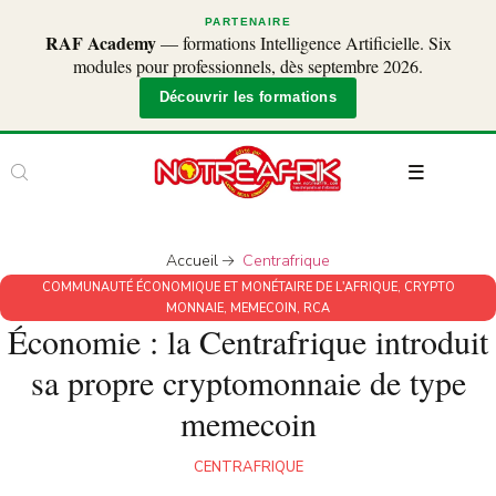
PARTENAIRE
RAF Academy
— formations Intelligence Artificielle. Six
modules pour professionnels, dès septembre 2026.
Découvrir les formations
Accueil
Centrafrique
COMMUNAUTÉ ÉCONOMIQUE ET MONÉTAIRE DE L'AFRIQUE
,
CRYPTO
MONNAIE
,
MEMECOIN
,
RCA
Économie : la Centrafrique introduit
sa propre cryptomonnaie de type
memecoin
CENTRAFRIQUE